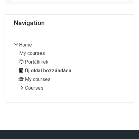
Blocks
Skip Navigation
Navigation
Home
My courses
Portálhírek
Új oldal hozzáadása
My courses
Courses