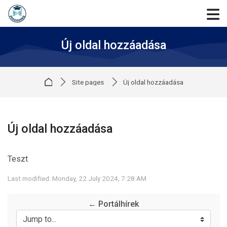
Skip to navigation
Skip to login form
Skip to main content
Skip to accessibility options
Skip to footer
Skip accessibility options
Új oldal hozzáadása
Home
Site pages
Új oldal hozzáadása
Új oldal hozzáadása
Completion requirements
Teszt
Last modified: Monday, 22 July 2024, 7:28 AM
← Portálhírek
Jump to...